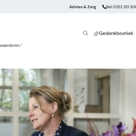
Advies & Zorg
Bel 0252 251 30
Gedenkboetiek
 waarderen.”