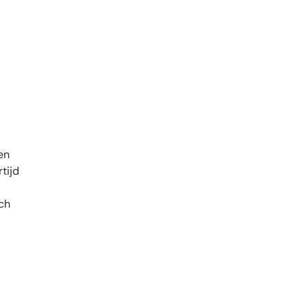
en
tijd
ach