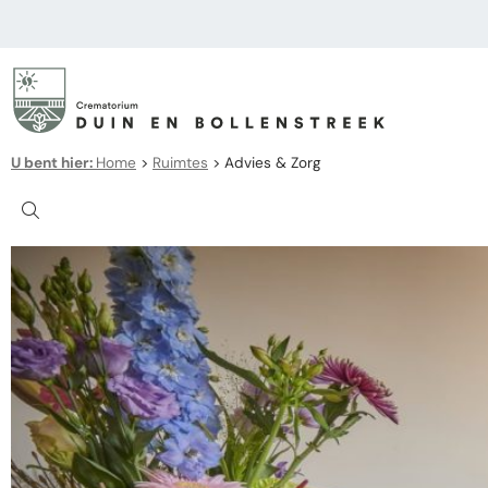
U bent hier:
Home
>
Ruimtes
>
Advies & Zorg