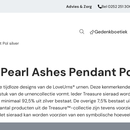
Advies & Zorg
Bel 0252 251 30
Gedenkboetiek
Pol silver
Pearl Ashes Pendant Pol
de tijdloze designs van de LoveUrns® urnen. Deze kenmerkende
stuk van de urnencollectie vormt. Ieder Treasure sieraad wor
oor minimaal 92,5% uit zilver bestaat. De overige 7,5% bestaat
aantal producten uit de Treasure™-collectie zijn tevens voorz
 Het sieraad kan worden voorzien van een symbolische hoeveel