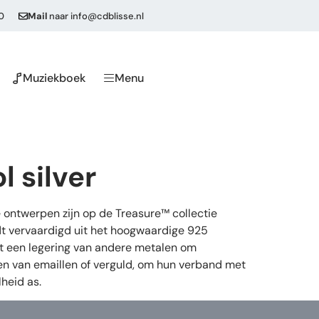
0
Mail
naar
info@cdblisse.nl
Muziekboek
Menu
 silver
 ontwerpen zijn op de Treasure™ collectie
dt vervaardigd uit het hoogwaardige 925
 uit een legering van andere metalen om
ien van emaillen of verguld, om hun verband met
heid as.