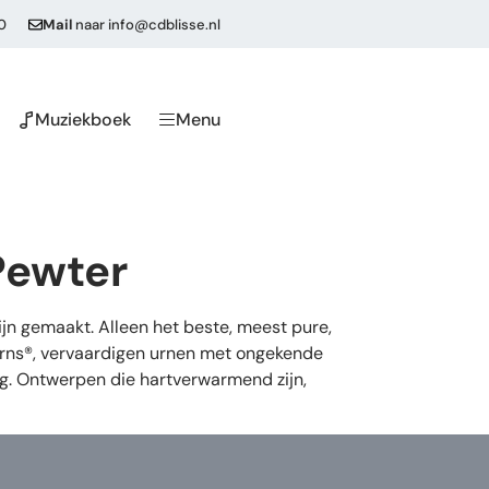
0
Mail
naar
info@cdblisse.nl
Muziekboek
Menu
Pewter
n gemaakt. Alleen het beste, meest pure,
eUrns®, vervaardigen urnen met ongekende
ng. Ontwerpen die hartverwarmend zijn,