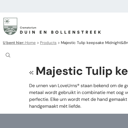
U bent hier:
Home
>
Products
>
Majestic Tulip keepsake Midnight&B
Majestic Tulip 
De urnen van LoveUrns® staan bekend om de goe
metaal wordt gebruikt in combinatie met oog vo
perfectie. Elke urn wordt met de hand gemaakt 
handgemaakt mét liefde.