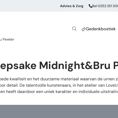
Advies & Zorg
Bel 0252 251 30
Gedenkboetiek
ru Pewter
keepsake Midnight&Bru 
de kwaliteit en het duurzame materiaal waarvan de urnen zij
or detail. De talentvolle kunstenaars, in het atelier van Lov
en heeft daardoor een uniek karakter en individuele uitstrali