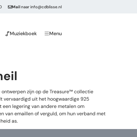
0
Mail
naar
info@cdblisse.nl
Muziekboek
Menu
eil
 ontwerpen zijn op de Treasure™ collectie
dt vervaardigd uit het hoogwaardige 925
 uit een legering van andere metalen om
ien van emaillen of verguld, om hun verband met
heid as.