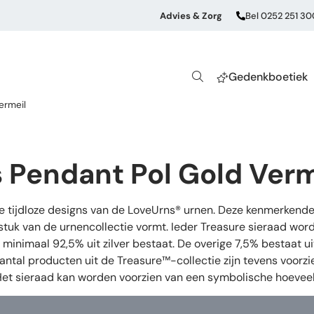
Advies & Zorg
Bel 0252 251 30
Gedenkboetiek
ermeil
 Pendant Pol Gold Verm
de tijdloze designs van de LoveUrns® urnen. Deze kenmerkende
stuk van de urnencollectie vormt. Ieder Treasure sieraad wor
oor minimaal 92,5% uit zilver bestaat. De overige 7,5% bestaat
aantal producten uit de Treasure™-collectie zijn tevens voorz
 Het sieraad kan worden voorzien van een symbolische hoeveel