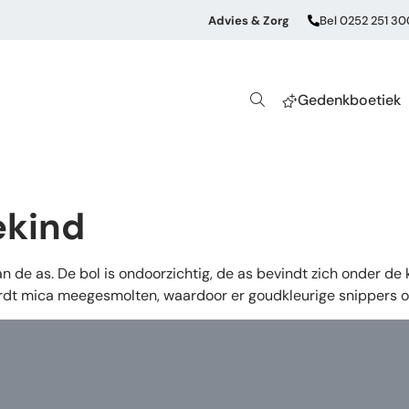
Advies & Zorg
Bel 0252 251 30
Gedenkboetiek
ekind
n de as. De bol is ondoorzichtig, de as bevindt zich onder de k
rdt mica meegesmolten, waardoor er goudkleurige snippers o