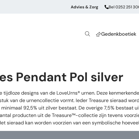
Advies & Zorg
Bel 0252 251 30
Gedenkboetiek
es Pendant Pol silver
de tijdloze designs van de LoveUrns® urnen. Deze kenmerkende
stuk van de urnencollectie vormt. Ieder Treasure sieraad wor
oor minimaal 92,5% uit zilver bestaat. De overige 7,5% bestaat
aantal producten uit de Treasure™-collectie zijn tevens voorz
 Het sieraad kan worden voorzien van een symbolische hoeveel