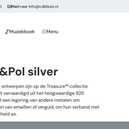
0
Mail
naar
info@cdblisse.nl
Muziekboek
Menu
&Pol silver
 ontwerpen zijn op de Treasure™ collectie
dt vervaardigd uit het hoogwaardige 925
 uit een legering van andere metalen om
ien van emaillen of verguld, om hun verband met
heid as.