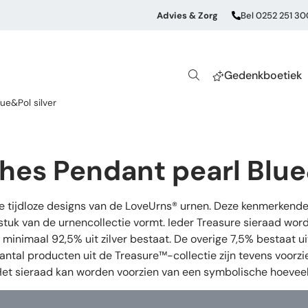
Advies & Zorg
Bel 0252 251 30
Gedenkboetiek
ue&Pol silver
hes Pendant pearl Blue
de tijdloze designs van de LoveUrns® urnen. Deze kenmerkende
stuk van de urnencollectie vormt. Ieder Treasure sieraad wor
oor minimaal 92,5% uit zilver bestaat. De overige 7,5% bestaat
aantal producten uit de Treasure™-collectie zijn tevens voorz
 Het sieraad kan worden voorzien van een symbolische hoeveel