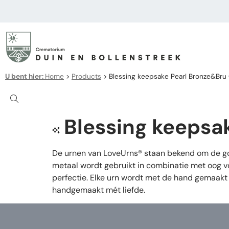
U bent hier:
Home
>
Products
>
Blessing keepsake Pearl Bronze&Bru G
Blessing keepsak
De urnen van LoveUrns® staan bekend om de goe
metaal wordt gebruikt in combinatie met oog vo
perfectie. Elke urn wordt met de hand gemaakt 
handgemaakt mét liefde.